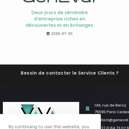
Deux jours de séminaire
d’entreprise riches en
découvertes et en échanges
2026-07-30
Besoin de contacter le Service Clients ?
149, rue de Bercy
75595 Paris Cedex 
contact@geneval.
By continuing to use this website, you
(+33) 01 84 73 02 