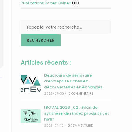
Publications Races Ovines
(10)
RECHERCHER
Articles récents :
Deux jours de séminaire
d’entreprise riches en
découvertes et en échanges
2026-07-30
/
0 COMMENTAIRE
IBOVAL 2026_02 : Bilan de
synthèse des index produits cet
hiver
2026-04-10
/
0 COMMENTAIRE