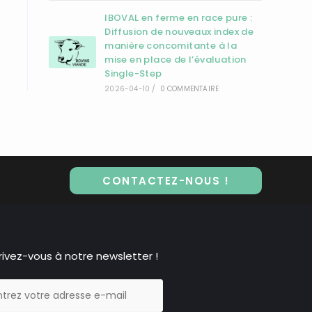
IBOVAL en ferme en race pure :
Diffusion de nouveaux index de
manière concomitante à la
mise en place de l’évaluation
Single-Step
2026-04-10
/
0 COMMENTAIRE
CONTACTEZ-NOUS !
rivez-vous à notre newsletter !