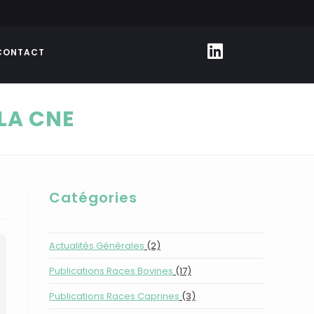
CONTACT
LA CNE
Catégories
Actualités Générales
(2)
Publications Races Bovines
(17)
Publications Races Caprines
(3)