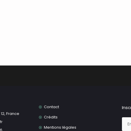
Contact
Insc
12, France
Crédits
fr
Mentions légales
66