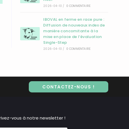
2026-04-10
/
0 COMMENTAIRE
IBOVAL en ferme en race pure :
Diffusion de nouveaux index de
manière concomitante à la
mise en place de l’évaluation
Single-Step
2026-04-10
/
0 COMMENTAIRE
CONTACTEZ-NOUS !
rivez-vous à notre newsletter !