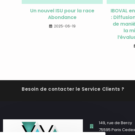
Un nouvel ISU pour la race
IBOVAL en
Abondance
: Diffusi
de maniè
2025-06-19
la m
l’évalu
Besoin de contacter le Service Clients ?
149, rue de Bercy
75595 Paris Cedex 