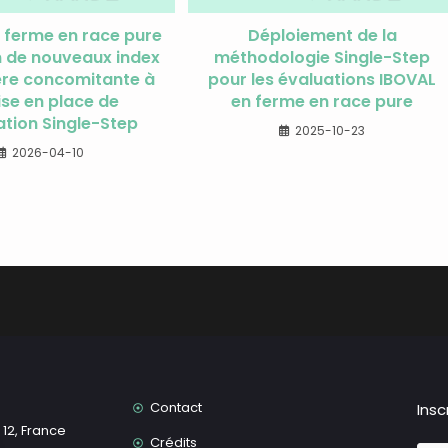
 ferme en race pure
Déploiement de la
on de nouveaux index
méthodologie Single-Step
re concomitante à
pour les évaluations IBOVAL
ise en place de
en ferme en race pure
ation Single-Step
2025-10-23
2026-04-10
Contact
Insc
12, France
Crédits