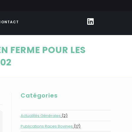
CONTACT
EN FERME POUR LES
_02
Catégories
Actualités Générales
(2)
Publications Races Bovines
(17)